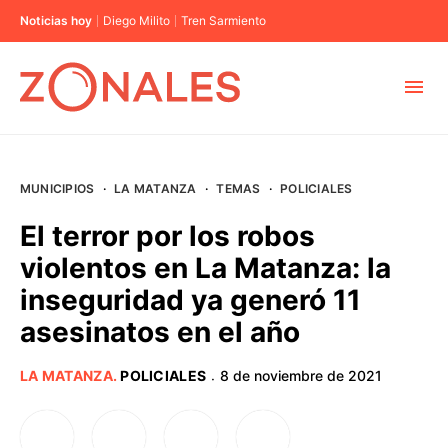
Noticias hoy
Diego Milito
Tren Sarmiento
MUNICIPIOS
MUNICIPIOS
·
LA MATANZA
·
TEMAS
·
POLICIALES
CABA
El terror por los robos
violentos en La Matanza: la
BUENOS AIRES
inseguridad ya generó 11
asesinatos en el año
PROVINCIAS
LA MATANZA
.
POLICIALES
8 de noviembre de 2021
·
ELECCIONES 2023