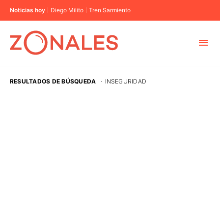
Noticias hoy
Diego Milito
Tren Sarmiento
MUNICIPIOS
RESULTADOS DE BÚSQUEDA
·
INSEGURIDAD
CABA
BUENOS AIRES
PROVINCIAS
ELECCIONES 2023