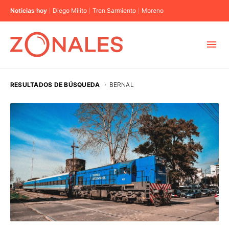
Noticias hoy
Diego Milito
Tren Sarmiento
Moreno
MUNICIPIOS
RESULTADOS DE BÚSQUEDA
·
BERNAL
CABA
BUENOS AIRES
PROVINCIAS
ELECCIONES 2023