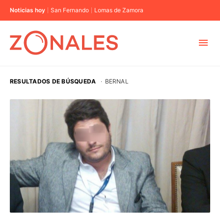
Noticias hoy
San Fernando
Lomas de Zamora
MUNICIPIOS
RESULTADOS DE BÚSQUEDA
·
BERNAL
CABA
BUENOS AIRES
PROVINCIAS
ELECCIONES 2023