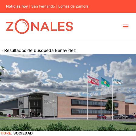
Noticias hoy
San Fernando
Lomas de Zamora
MUNICIPIOS
·
Resultados de búsqueda
Benavídez
CABA
BUENOS AIRES
PROVINCIAS
ELECCIONES 2023
TIGRE
.
SOCIEDAD