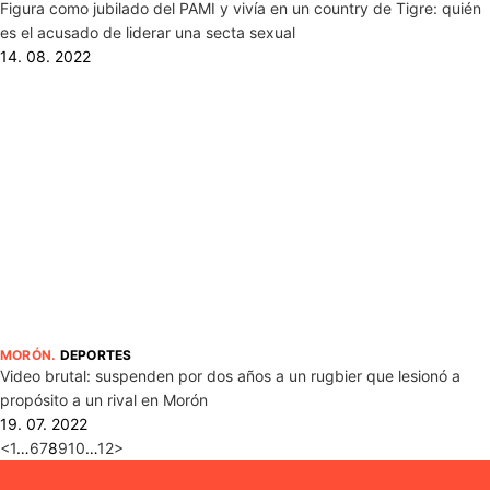
Figura como jubilado del PAMI y vivía en un country de Tigre: quién
es el acusado de liderar una secta sexual
14. 08. 2022
MORÓN
.
DEPORTES
Video brutal: suspenden por dos años a un rugbier que lesionó a
propósito a un rival en Morón
19. 07. 2022
<
1
…
6
7
8
9
10
…
12
>