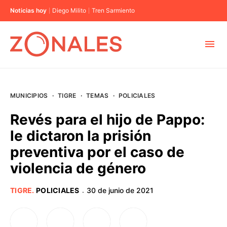
Noticias hoy
Diego Milito
Tren Sarmiento
MUNICIPIOS
MUNICIPIOS
·
TIGRE
·
TEMAS
·
POLICIALES
CABA
Revés para el hijo de Pappo:
le dictaron la prisión
BUENOS AIRES
preventiva por el caso de
violencia de género
PROVINCIAS
TIGRE
.
POLICIALES
30 de junio de 2021
·
ELECCIONES 2023