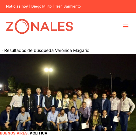
Noticias hoy
Diego Milito
Tren Sarmiento
MUNICIPIOS
·
Resultados de búsqueda
Verónica Magario
CABA
BUENOS AIRES
PROVINCIAS
ELECCIONES 2023
BUENOS AIRES
.
POLÍTICA