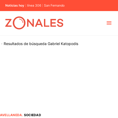
Noticias hoy
línea 306
San Fernando
MUNICIPIOS
·
Resultados de búsqueda
Gabriel Katopodis
CABA
BUENOS AIRES
PROVINCIAS
ELECCIONES 2023
AVELLANEDA
.
SOCIEDAD