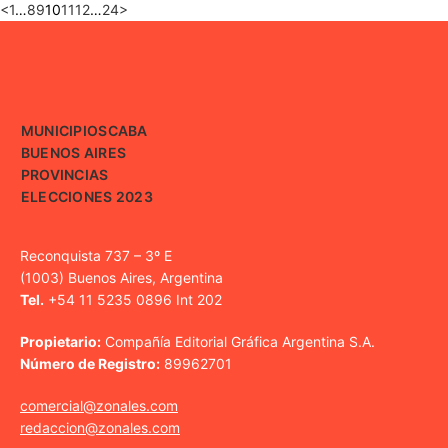
<
1
…
8
9
10
11
12
…
24
>
MUNICIPIOS
CABA
BUENOS AIRES
PROVINCIAS
ELECCIONES 2023
Reconquista 737 – 3º E
(1003) Buenos Aires, Argentina
Tel.
+54 11 5235 0896 Int 202
Propietario:
Compañía Editorial Gráfica Argentina S.A.
Número de Registro:
89962701
comercial@zonales.com
redaccion@zonales.com