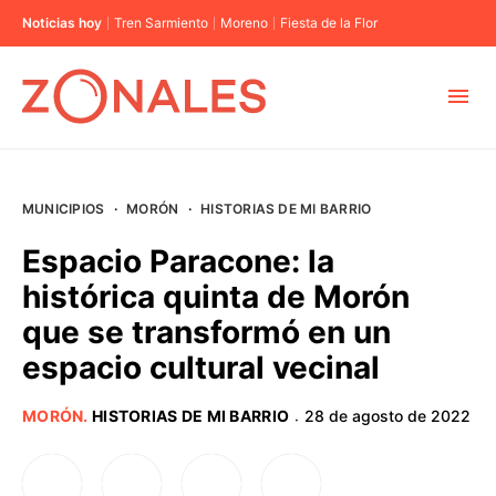
Noticias hoy
Tren Sarmiento
Moreno
Fiesta de la Flor
MUNICIPIOS
MUNICIPIOS
·
MORÓN
·
HISTORIAS DE MI BARRIO
CABA
Espacio Paracone: la
histórica quinta de Morón
BUENOS AIRES
que se transformó en un
espacio cultural vecinal
PROVINCIAS
MORÓN
.
HISTORIAS DE MI BARRIO
28 de agosto de 2022
·
ELECCIONES 2023