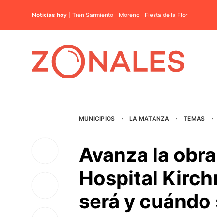
Noticias hoy
Tren Sarmiento
Moreno
Fiesta de la Flor
MUNICIPIOS
·
LA MATANZA
·
TEMAS
·
Avanza la obra 
Hospital Kirch
será y cuándo 