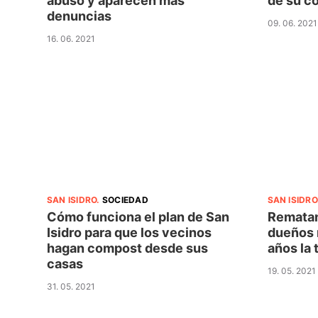
abuso y aparecen más
de su c
denuncias
09. 06. 2021
16. 06. 2021
SAN ISIDRO
.
SOCIEDAD
SAN ISIDRO
Cómo funciona el plan de San
Rematan
Isidro para que los vecinos
dueños 
hagan compost desde sus
años la 
casas
19. 05. 2021
31. 05. 2021