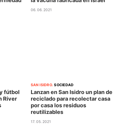
fermedad
la vacuna fabricada en Israel
06. 06. 2021
SAN ISIDRO
.
SOCIEDAD
y fútbol
Lanzan en San Isidro un plan de
n River
reciclado para recolectar casa
s
por casa los residuos
reutilizables
17. 05. 2021