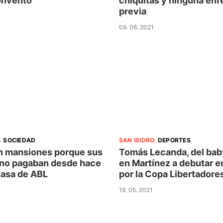
onvento
chiquitas y ninguna en
previa
09. 06. 2021
.
SOCIEDAD
SAN ISIDRO
.
DEPORTES
 mansiones porque sus
Tomás Lecanda, del bab
no pagaban desde hace
en Martínez a debutar e
tasa de ABL
por la Copa Libertadore
19. 05. 2021