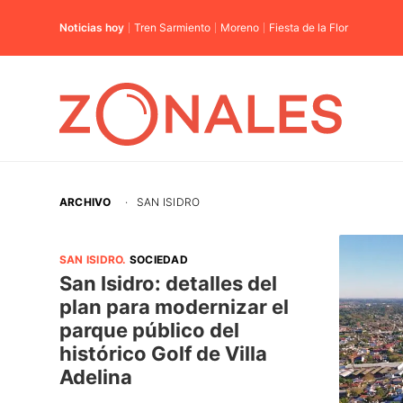
Noticias hoy
Tren Sarmiento
Moreno
Fiesta de la Flor
ARCHIVO
·
SAN ISIDRO
SAN ISIDRO
.
SOCIEDAD
San Isidro: detalles del
plan para modernizar el
parque público del
histórico Golf de Villa
Adelina