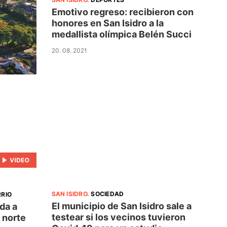
Emotivo regreso: recibieron con
honores en San Isidro a la
medallista olímpica Belén Succi
20. 08. 2021
SAN ISIDRO
.
SOCIEDAD
RRIO
El municipio de San Isidro sale a
da a
testear si los vecinos tuvieron
 norte