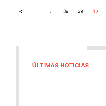
<
1
…
38
39
40
ÚLTIMAS NOTICIAS