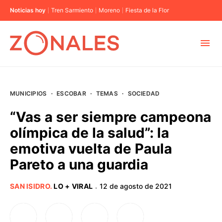
Noticias hoy
Tren Sarmiento
Moreno
Fiesta de la Flor
MUNICIPIOS
MUNICIPIOS
·
ESCOBAR
·
TEMAS
·
SOCIEDAD
CABA
“Vas a ser siempre campeona
olímpica de la salud”: la
BUENOS AIRES
emotiva vuelta de Paula
Pareto a una guardia
PROVINCIAS
SAN ISIDRO
.
LO + VIRAL
12 de agosto de 2021
·
ELECCIONES 2023