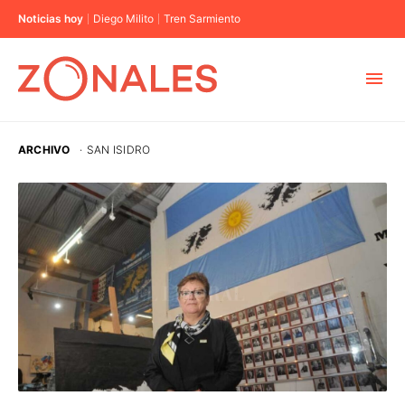
Noticias hoy
Diego Milito
Tren Sarmiento
MUNICIPIOS
ARCHIVO
·
SAN ISIDRO
CABA
BUENOS AIRES
PROVINCIAS
ELECCIONES 2023