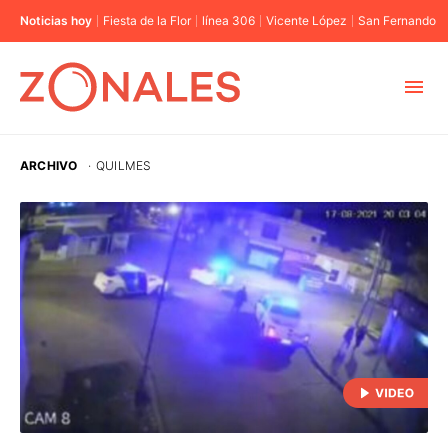
Noticias hoy
Fiesta de la Flor
línea 306
Vicente López
San Fernando
MUNICIPIOS
ARCHIVO
·
QUILMES
CABA
BUENOS AIRES
PROVINCIAS
ELECCIONES 2023