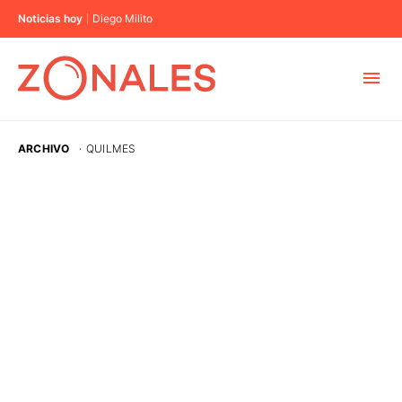
Noticias hoy
Diego Milito
MUNICIPIOS
ARCHIVO
·
QUILMES
CABA
BUENOS AIRES
PROVINCIAS
ELECCIONES 2023