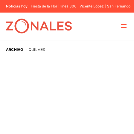
Noticias hoy
Fiesta de la Flor
línea 306
Vicente López
San Fernando
MUNICIPIOS
ARCHIVO
·
QUILMES
CABA
BUENOS AIRES
PROVINCIAS
ELECCIONES 2023