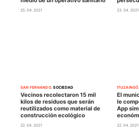
medio de un operativo sanitario
persecu
25. 04. 2021
23. 04. 2021
SAN FERNANDO
.
SOCIEDAD
ITUZAINGÓ
Vecinos recolectaron 15 mil
El muni
kilos de residuos que serán
le comp
reutilizados como material de
App simi
construcción ecológico
económ
22. 04. 2021
22. 04. 2021