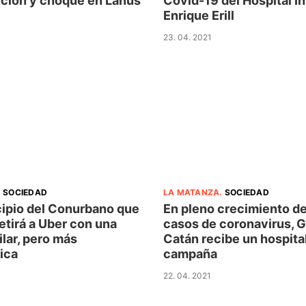
ción y choque en Lanús
Covid-19 del Hospital I
Enrique Erill
23. 04. 2021
.
SOCIEDAD
LA MATANZA
.
SOCIEDAD
cipio del Conurbano que
En pleno crecimiento de
etirá a Uber con una
casos de coronavirus, 
lar, pero más
Catán recibe un hospita
ica
campaña
22. 04. 2021