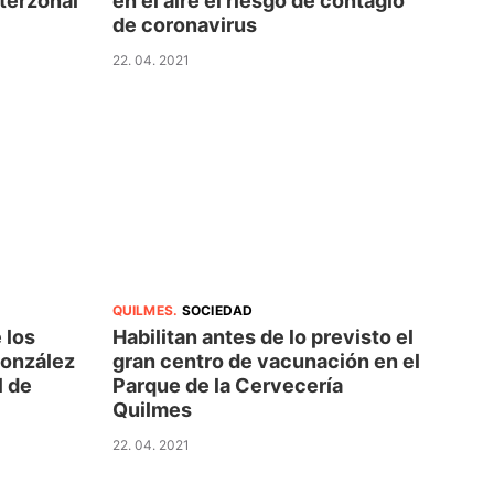
nterzonal
en el aire el riesgo de contagio
de coronavirus
22. 04. 2021
QUILMES
.
SOCIEDAD
 los
Habilitan antes de lo previsto el
González
gran centro de vacunación en el
l de
Parque de la Cervecería
Quilmes
22. 04. 2021