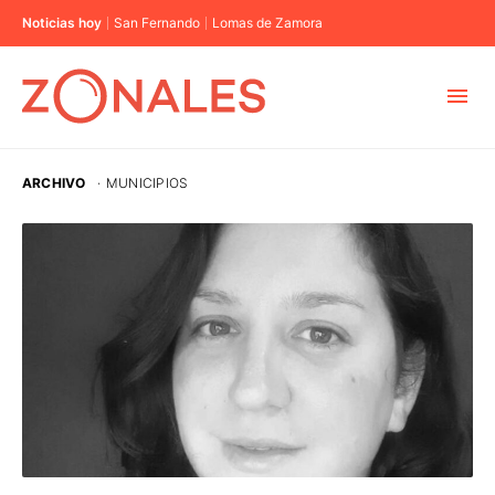
Noticias hoy
San Fernando
Lomas de Zamora
MUNICIPIOS
ARCHIVO
·
MUNICIPIOS
CABA
BUENOS AIRES
PROVINCIAS
ELECCIONES 2023