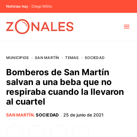
Noticias hoy
Diego Milito
MUNICIPIOS
MUNICIPIOS
·
SAN MARTÍN
·
TEMAS
·
SOCIEDAD
CABA
Bomberos de San Martín
salvan a una beba que no
BUENOS AIRES
respiraba cuando la llevaron
al cuartel
PROVINCIAS
SAN MARTÍN
.
SOCIEDAD
25 de junio de 2021
·
ELECCIONES 2023