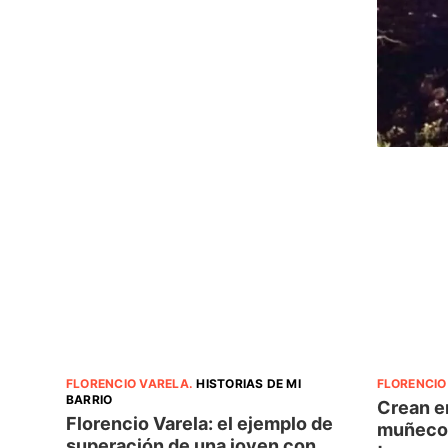
FLORENCIO VARELA
.
HISTORIAS DE MI
FLORENCIO
BARRIO
Crean en
Florencio Varela: el ejemplo de
muñeco 
superación de una joven con