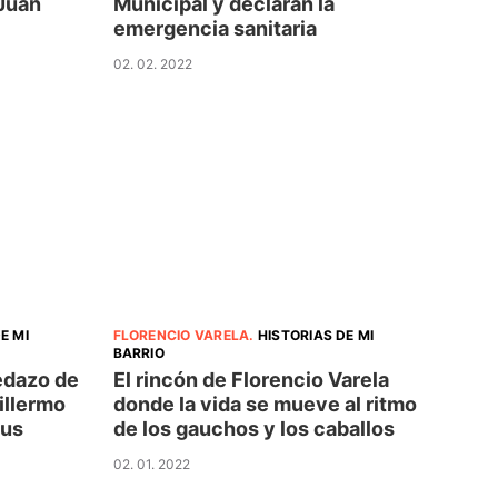
 Juan
Municipal y declaran la
emergencia sanitaria
02. 02. 2022
E MI
FLORENCIO VARELA
.
HISTORIAS DE MI
BARRIO
edazo de
El rincón de Florencio Varela
illermo
donde la vida se mueve al ritmo
sus
de los gauchos y los caballos
02. 01. 2022