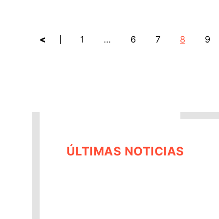
<
1
…
6
7
8
9
ÚLTIMAS NOTICIAS