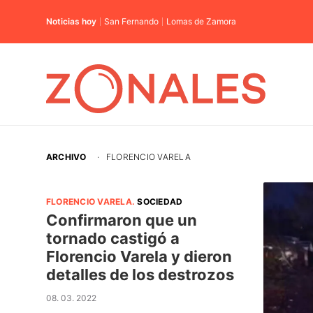
Noticias hoy
San Fernando
Lomas de Zamora
ARCHIVO
·
FLORENCIO VARELA
FLORENCIO VARELA
.
SOCIEDAD
Confirmaron que un
tornado castigó a
Florencio Varela y dieron
detalles de los destrozos
08. 03. 2022