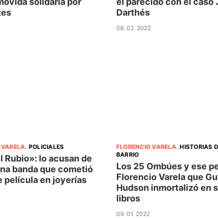
movida solidaria por
el parecido con el caso
tes
Darthés
08. 02. 2022
 VARELA
.
POLICIALES
FLORENCIO VARELA
.
HISTORIAS D
BARRIO
l Rubio»: lo acusan de
Los 25 Ombúes y ese p
 una banda que cometió
Florencio Varela que Gu
 película en joyerías
Hudson inmortalizó en 
libros
09. 01. 2022