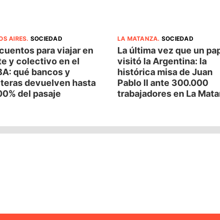
OS AIRES
.
SOCIEDAD
LA MATANZA
.
SOCIEDAD
uentos para viajar en
La última vez que un pa
e y colectivo en el
visitó la Argentina: la
A: qué bancos y
histórica misa de Juan
eteras devuelven hasta
Pablo II ante 300.000
00% del pasaje
trabajadores en La Mat