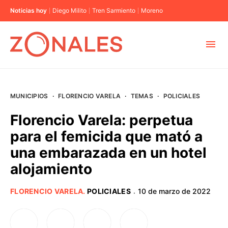
Noticias hoy
Diego Milito
Tren Sarmiento
Moreno
MUNICIPIOS
MUNICIPIOS
·
FLORENCIO VARELA
·
TEMAS
·
POLICIALES
CABA
Florencio Varela: perpetua
para el femicida que mató a
BUENOS AIRES
una embarazada en un hotel
alojamiento
PROVINCIAS
FLORENCIO VARELA
.
POLICIALES
10 de marzo de 2022
·
ELECCIONES 2023