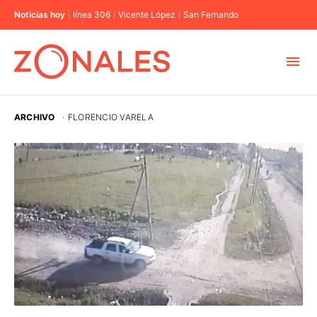
Noticias hoy
línea 306
Vicente López
San Fernando
MUNICIPIOS
ARCHIVO
·
FLORENCIO VARELA
CABA
BUENOS AIRES
PROVINCIAS
ELECCIONES 2023