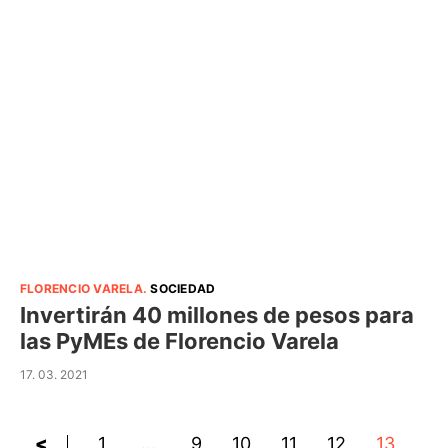
FLORENCIO VARELA
.
SOCIEDAD
Invertirán 40 millones de pesos para
las PyMEs de Florencio Varela
17. 03. 2021
<
1
…
9
10
11
12
13