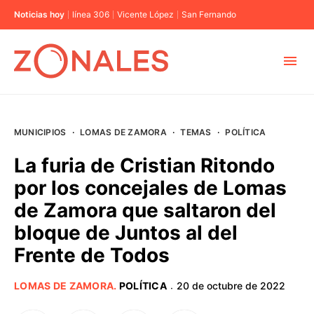
Noticias hoy
línea 306
Vicente López
San Fernando
MUNICIPIOS
MUNICIPIOS
·
LOMAS DE ZAMORA
·
TEMAS
·
POLÍTICA
CABA
La furia de Cristian Ritondo
por los concejales de Lomas
BUENOS AIRES
de Zamora que saltaron del
bloque de Juntos al del
PROVINCIAS
Frente de Todos
ELECCIONES 2023
LOMAS DE ZAMORA
.
POLÍTICA
20 de octubre de 2022
·