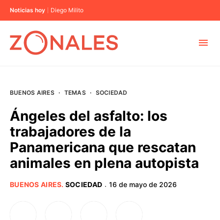
Noticias hoy
Diego Milito
MUNICIPIOS
BUENOS AIRES
·
TEMAS
·
SOCIEDAD
CABA
Ángeles del asfalto: los
trabajadores de la
BUENOS AIRES
Panamericana que rescatan
animales en plena autopista
PROVINCIAS
BUENOS AIRES
.
SOCIEDAD
16 de mayo de 2026
·
ELECCIONES 2023