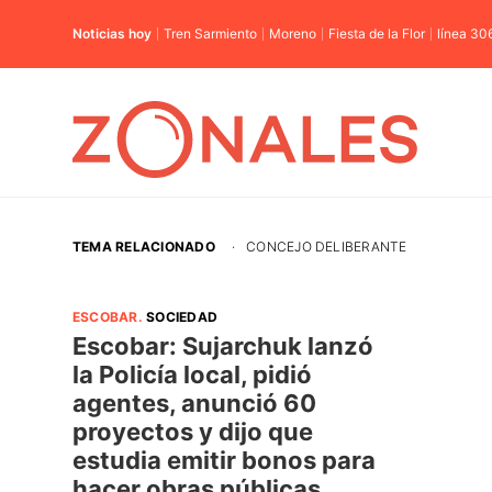
Noticias hoy
Tren Sarmiento
Moreno
Fiesta de la Flor
línea 30
TEMA RELACIONADO
·
CONCEJO DELIBERANTE
ESCOBAR
.
SOCIEDAD
Escobar: Sujarchuk lanzó
la Policía local, pidió
agentes, anunció 60
proyectos y dijo que
estudia emitir bonos para
hacer obras públicas