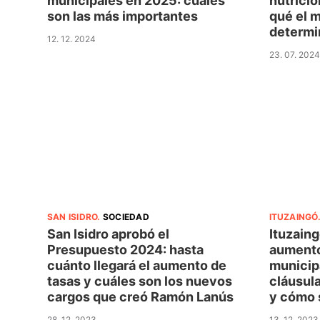
municipales en 2025: cuáles
nutricio
son las más importantes
qué el 
determi
12. 12. 2024
23. 07. 2024
SAN ISIDRO
.
SOCIEDAD
ITUZAINGÓ
San Isidro aprobó el
Ituzaing
Presupuesto 2024: hasta
aumento
cuánto llegará el aumento de
municip
tasas y cuáles son los nuevos
cláusula
cargos que creó Ramón Lanús
y cómo 
28. 12. 2023
13. 12. 2023