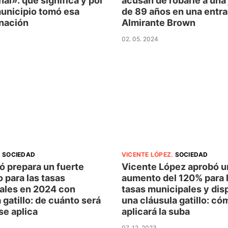
nal»: qué significa y por
acusan de robarle a una 
municipio tomó esa
de 89 años en una entr
nación
Almirante Brown
02. 05. 2024
.
SOCIEDAD
VICENTE LÓPEZ
.
SOCIEDAD
ó prepara un fuerte
Vicente López aprobó u
 para las tasas
aumento del 120% para 
ales en 2024 con
tasas municipales y dis
 gatillo: de cuánto será
una cláusula gatillo: có
se aplica
aplicará la suba
07. 12. 2023