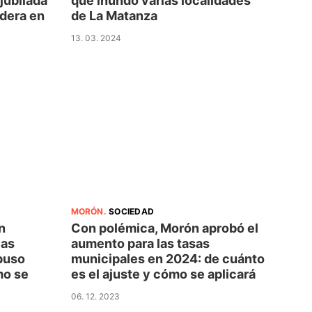
jubilada
que inundó varias localidades
adera en
de La Matanza
13. 03. 2024
MORÓN
.
SOCIEDAD
n
Con polémica, Morón aprobó el
las
aumento para las tasas
puso
municipales en 2024: de cuánto
mo se
es el ajuste y cómo se aplicará
06. 12. 2023