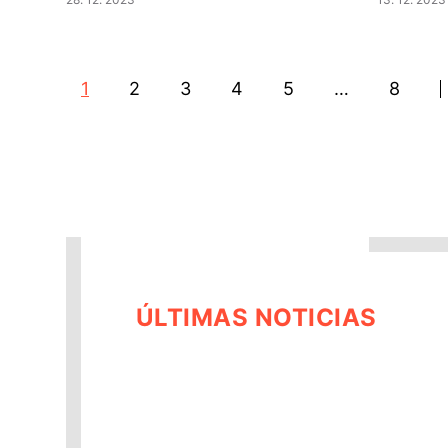
1
2
3
4
5
…
8
ÚLTIMAS NOTICIAS