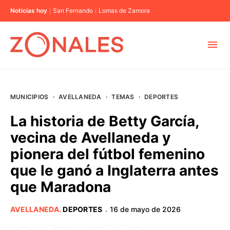
Noticias hoy
San Fernando
Lomas de Zamora
MUNICIPIOS
MUNICIPIOS
·
AVELLANEDA
·
TEMAS
·
DEPORTES
CABA
La historia de Betty García,
vecina de Avellaneda y
BUENOS AIRES
pionera del fútbol femenino
que le ganó a Inglaterra antes
PROVINCIAS
que Maradona
ELECCIONES 2023
AVELLANEDA
.
DEPORTES
16 de mayo de 2026
·