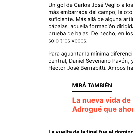
Un gol de Carlos José Veglio a lo
más embarrada del campo, le oto
suficiente. Más allá de alguna ar
cábalas, aquella formación dirigi
prueba de balas. De hecho, en lo
solo tres veces.
Para aguantar la mínima diferenc
central, Daniel Severiano Pavón, 
Héctor José Bernabitti. Ambos h
La nueva vida de 
Adrogué que ahor
La vuelta de la final fue el domin