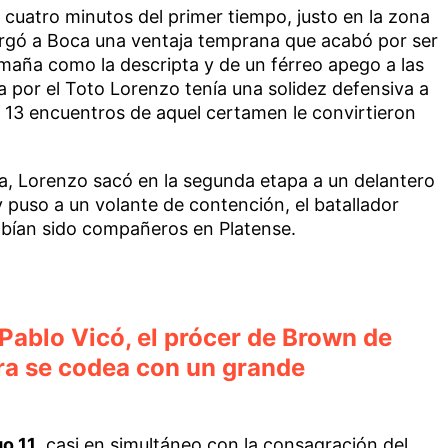
s cuatro minutos del primer tiempo, justo en la zona
rgó a Boca una ventaja temprana que acabó por ser
timaña como la descripta y de un férreo apego a las
da por el Toto Lorenzo tenía una solidez defensiva a
s 13 encuentros de aquel certamen le convirtieron
ia, Lorenzo sacó en la segunda etapa a un delantero
y puso a un volante de contención, el batallador
abían sido compañeros en Platense.
Pablo Vicó, el prócer de Brown de
a se codea con un grande
go 11
, casi en simultáneo con la consagración del