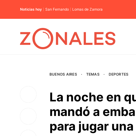
Noticias hoy
San Fernando
Lomas de Zamora
BUENOS AIRES
·
TEMAS
·
DEPORTES
La noche en q
mandó a embar
para jugar una 