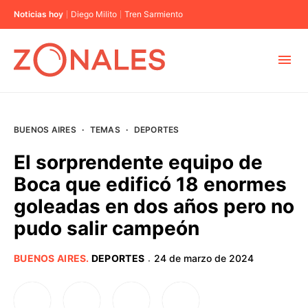
Noticias hoy
Diego Milito
Tren Sarmiento
MUNICIPIOS
BUENOS AIRES
·
TEMAS
·
DEPORTES
CABA
El sorprendente equipo de
Boca que edificó 18 enormes
BUENOS AIRES
goleadas en dos años pero no
pudo salir campeón
PROVINCIAS
BUENOS AIRES
.
DEPORTES
24 de marzo de 2024
·
ELECCIONES 2023