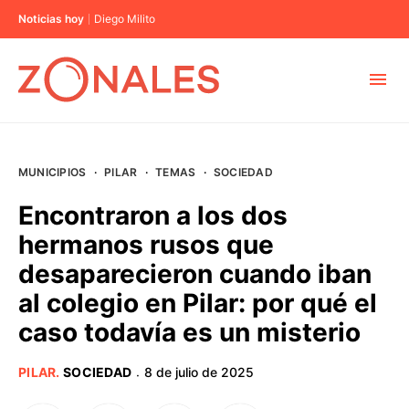
Noticias hoy
Diego Milito
MUNICIPIOS
MUNICIPIOS
·
PILAR
·
TEMAS
·
SOCIEDAD
CABA
Encontraron a los dos
hermanos rusos que
BUENOS AIRES
desaparecieron cuando iban
al colegio en Pilar: por qué el
PROVINCIAS
caso todavía es un misterio
ELECCIONES 2023
PILAR
.
SOCIEDAD
8 de julio de 2025
·