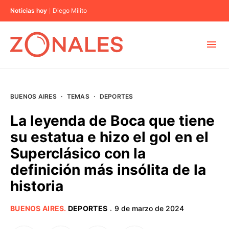
Noticias hoy
Diego Milito
MUNICIPIOS
BUENOS AIRES
·
TEMAS
·
DEPORTES
CABA
La leyenda de Boca que tiene
su estatua e hizo el gol en el
BUENOS AIRES
Superclásico con la
definición más insólita de la
PROVINCIAS
historia
ELECCIONES 2023
BUENOS AIRES
.
DEPORTES
9 de marzo de 2024
·