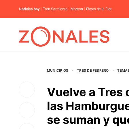
Noticias hoy
Tren Sarmiento
Moreno
Fiesta de la Flor
MUNICIPIOS
·
TRES DE FEBRERO
·
TEMA
Vuelve a Tres 
las Hamburgue
se suman y qu