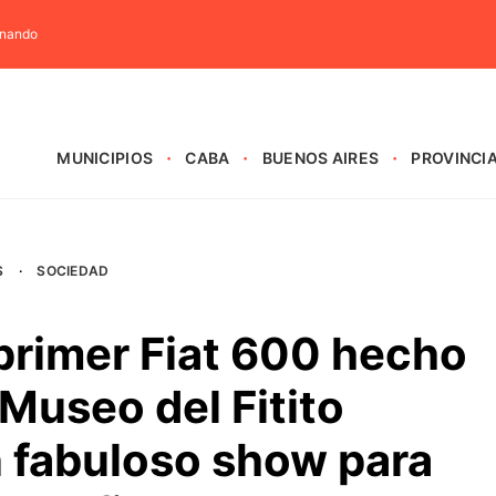
rnando
MUNICIPIOS
CABA
BUENOS AIRES
PROVINCI
S
·
SOCIEDAD
primer Fiat 600 hecho
 Museo del Fitito
n fabuloso show para