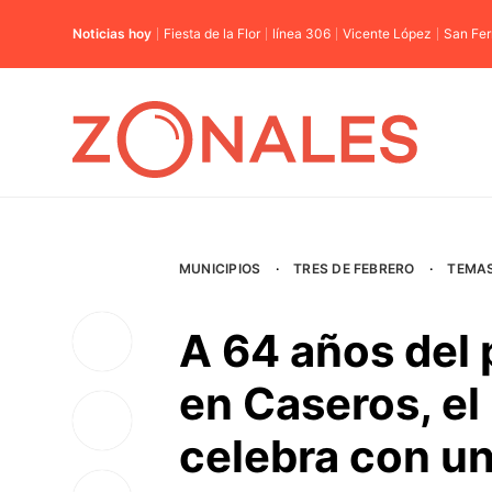
Noticias hoy
Fiesta de la Flor
línea 306
Vicente López
San Fe
MUNICIPIOS
·
TRES DE FEBRERO
·
TEMA
A 64 años del 
en Caseros, el
celebra con u