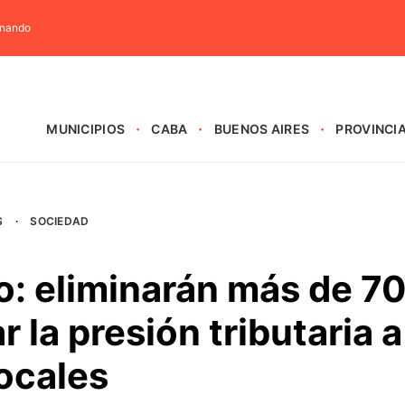
rnando
MUNICIPIOS
CABA
BUENOS AIRES
PROVINCI
S
·
SOCIEDAD
o: eliminarán más de 7
r la presión tributaria a
ocales