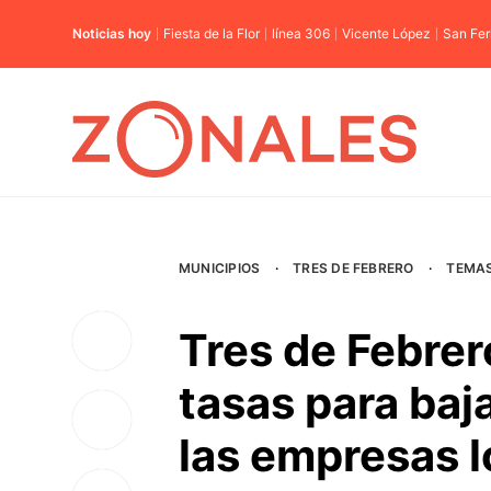
Noticias hoy
Fiesta de la Flor
línea 306
Vicente López
San Fe
MUNICIPIOS
·
TRES DE FEBRERO
·
TEMA
Tres de Febrer
tasas para baja
las empresas l