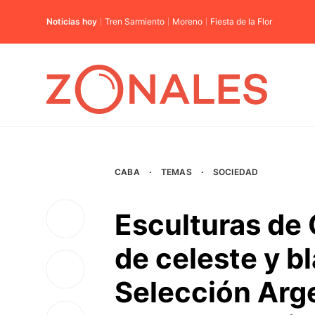
Noticias hoy
Tren Sarmiento
Moreno
Fiesta de la Flor
CABA
·
TEMAS
·
SOCIEDAD
Esculturas de
de celeste y b
Selección Arge