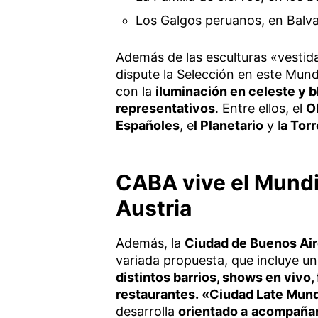
Los Galgos peruanos, en Balv
Además de las esculturas «vestid
dispute la Selección en este Mun
con la
iluminación en celeste y 
representativos
. Entre ellos, el
O
Españoles
, e
l Planetario
y l
a Torr
CABA vive el Mundi
Austria
Además, la
Ciudad de Buenos Ai
variada propuesta, que incluye u
distintos barrios, shows en vivo
restaurantes. «Ciudad Late Mun
desarrolla
orientado a
acompañar 