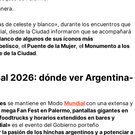
anera.
as de celeste y blanco», durante los encuentros que
dial, desde la Ciudad informaron que se acompañará
blanco de algunos de sus íconos más
belisco
, e
l Puente de la Mujer
, e
l Monumento a los
e de la Ciudad
.
al 2026: dónde ver Argentina-
res
se mantiene en Modo
Mundial
con una extensa y
n
mega Fan Fest en Palermo, pantallas gigantes en
, foodtrucks y horarios extendidos en bares y
dial»
es el evento del Gobierno porteño
la pasión de los hinchas argentinos y a potenciar a