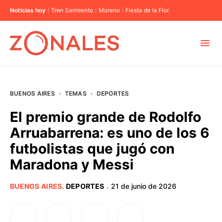
Noticias hoy
Tren Sarmiento
Moreno
Fiesta de la Flor
MUNICIPIOS
BUENOS AIRES
·
TEMAS
·
DEPORTES
CABA
El premio grande de Rodolfo
Arruabarrena: es uno de los 6
BUENOS AIRES
futbolistas que jugó con
Maradona y Messi
PROVINCIAS
BUENOS AIRES
.
DEPORTES
21 de junio de 2026
·
ELECCIONES 2023