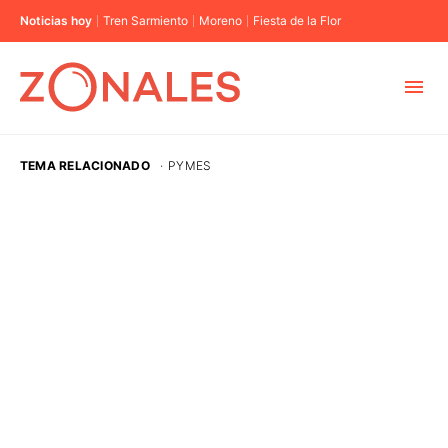
Noticias hoy
Tren Sarmiento
Moreno
Fiesta de la Flor
MUNICIPIOS
TEMA RELACIONADO
·
PYMES
CABA
BUENOS AIRES
PROVINCIAS
ELECCIONES 2023