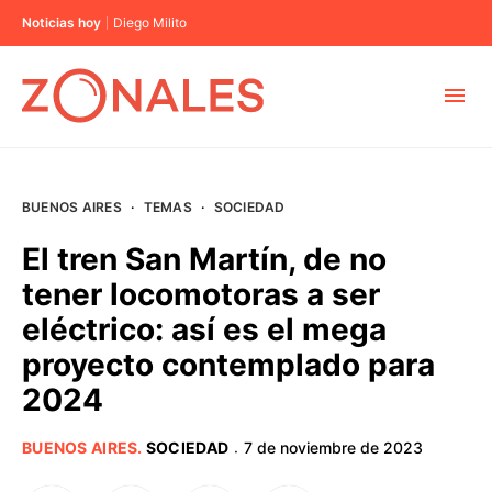
Noticias hoy
Diego Milito
MUNICIPIOS
BUENOS AIRES
·
TEMAS
·
SOCIEDAD
CABA
El tren San Martín, de no
tener locomotoras a ser
BUENOS AIRES
eléctrico: así es el mega
proyecto contemplado para
PROVINCIAS
2024
ELECCIONES 2023
BUENOS AIRES
.
SOCIEDAD
7 de noviembre de 2023
·