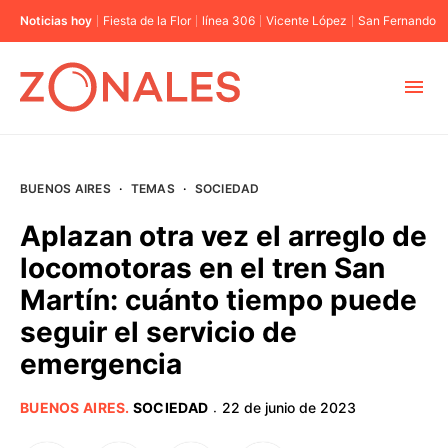
Noticias hoy
Fiesta de la Flor
línea 306
Vicente López
San Fernando
MUNICIPIOS
BUENOS AIRES
·
TEMAS
·
SOCIEDAD
CABA
Aplazan otra vez el arreglo de
locomotoras en el tren San
BUENOS AIRES
Martín: cuánto tiempo puede
seguir el servicio de
PROVINCIAS
emergencia
ELECCIONES 2023
BUENOS AIRES
.
SOCIEDAD
22 de junio de 2023
·