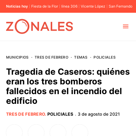
Noticias hoy
Fiesta de la Flor
línea 306
Vicente López
San Fernando
MUNICIPIOS
MUNICIPIOS
·
TRES DE FEBRERO
·
TEMAS
·
POLICIALES
CABA
Tragedia de Caseros: quiénes
eran los tres bomberos
BUENOS AIRES
fallecidos en el incendio del
edificio
PROVINCIAS
TRES DE FEBRERO
.
POLICIALES
3 de agosto de 2021
·
ELECCIONES 2023