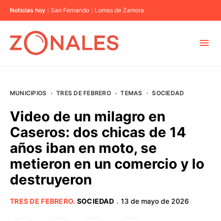
Noticias hoy
San Fernando
Lomas de Zamora
MUNICIPIOS
MUNICIPIOS
·
TRES DE FEBRERO
·
TEMAS
·
SOCIEDAD
CABA
Video de un milagro en
Caseros: dos chicas de 14
BUENOS AIRES
años iban en moto, se
metieron en un comercio y lo
PROVINCIAS
destruyeron
ELECCIONES 2023
TRES DE FEBRERO
.
SOCIEDAD
13 de mayo de 2026
·