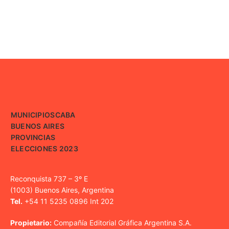
MUNICIPIOS
CABA
BUENOS AIRES
PROVINCIAS
ELECCIONES 2023
Reconquista 737 – 3º E
(1003) Buenos Aires, Argentina
Tel.
+54 11 5235 0896 Int 202
Propietario:
Compañía Editorial Gráfica Argentina S.A.