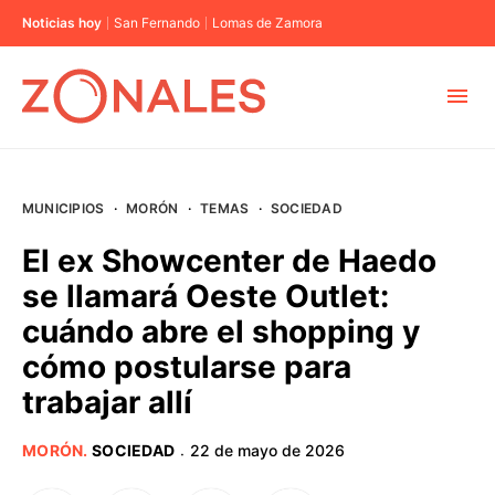
Noticias hoy
San Fernando
Lomas de Zamora
MUNICIPIOS
MUNICIPIOS
·
MORÓN
·
TEMAS
·
SOCIEDAD
CABA
El ex Showcenter de Haedo
se llamará Oeste Outlet:
BUENOS AIRES
cuándo abre el shopping y
cómo postularse para
PROVINCIAS
trabajar allí
ELECCIONES 2023
MORÓN
.
SOCIEDAD
22 de mayo de 2026
·