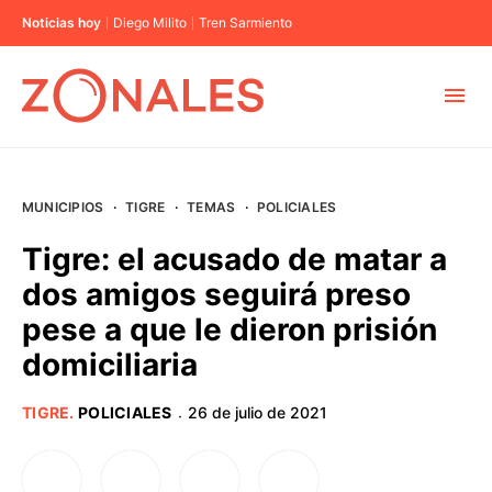
Noticias hoy
Diego Milito
Tren Sarmiento
MUNICIPIOS
MUNICIPIOS
·
TIGRE
·
TEMAS
·
POLICIALES
CABA
Tigre: el acusado de matar a
dos amigos seguirá preso
BUENOS AIRES
pese a que le dieron prisión
domiciliaria
PROVINCIAS
TIGRE
.
POLICIALES
26 de julio de 2021
·
ELECCIONES 2023