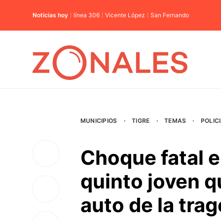
Noticias hoy
línea 306
Vicente López
San Fernando
MUNICIPIOS
·
TIGRE
·
TEMAS
·
POLIC
Choque fatal en
quinto joven qu
auto de la trag