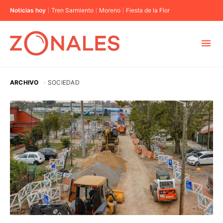
Noticias hoy
Tren Sarmiento
Moreno
Fiesta de la Flor
MUNICIPIOS
ARCHIVO
·
SOCIEDAD
CABA
BUENOS AIRES
PROVINCIAS
ELECCIONES 2023