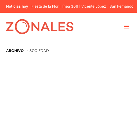
Noticias hoy
Fiesta de la Flor
línea 306
Vicente López
San Fernando
MUNICIPIOS
ARCHIVO
·
SOCIEDAD
CABA
BUENOS AIRES
PROVINCIAS
ELECCIONES 2023