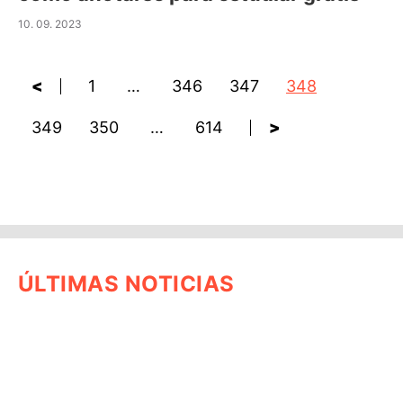
10. 09. 2023
<
1
…
346
347
348
349
350
…
614
>
ÚLTIMAS NOTICIAS