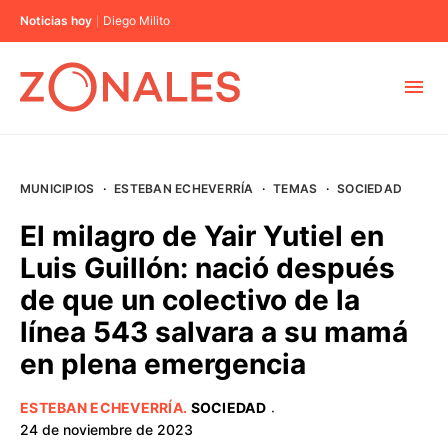
Noticias hoy
Diego Milito
MUNICIPIOS
MUNICIPIOS
·
ESTEBAN ECHEVERRÍA
·
TEMAS
·
SOCIEDAD
CABA
El milagro de Yair Yutiel en
Luis Guillón: nació después
BUENOS AIRES
de que un colectivo de la
línea 543 salvara a su mamá
PROVINCIAS
en plena emergencia
ELECCIONES 2023
ESTEBAN ECHEVERRÍA
.
SOCIEDAD
·
24 de noviembre de 2023