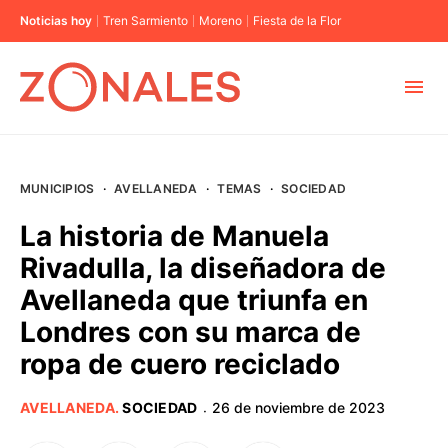
Noticias hoy
Tren Sarmiento
Moreno
Fiesta de la Flor
MUNICIPIOS
MUNICIPIOS
·
AVELLANEDA
·
TEMAS
·
SOCIEDAD
CABA
La historia de Manuela
Rivadulla, la diseñadora de
BUENOS AIRES
Avellaneda que triunfa en
Londres con su marca de
PROVINCIAS
ropa de cuero reciclado
ELECCIONES 2023
AVELLANEDA
.
SOCIEDAD
26 de noviembre de 2023
·