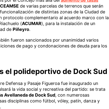
s por el Concejo más allá del
aumento de tasas
CEAMSE
de varias parcelas de terrenos que serán
funcionalización de distintas zonas de la Ciudad de
un protocolo complementario al acuerdo marco con la
Riachuelo (
ACUMAR
), para la instalación de un
idad de
Piñeyro
.
ambién fueron sancionados por unanimidad varios
miciones de pago y condonaciones de deuda para los
s el polideportivo de Dock Sud
tre Defensa y Pasaje Figueroa fue inaugurado un
ará la vida social y recreativa del partido: se trata
ás Avellaneda de Dock Sud
, con numerosas
sas disciplinas como fútbol, vóley, patín, danza y
.