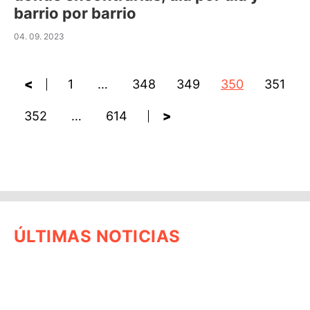
barrio por barrio
04. 09. 2023
<
1
…
348
349
350
351
352
…
614
>
ÚLTIMAS NOTICIAS