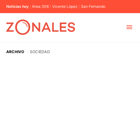
Noticias hoy
línea 306
Vicente López
San Fernando
MUNICIPIOS
ARCHIVO
·
SOCIEDAD
CABA
BUENOS AIRES
PROVINCIAS
ELECCIONES 2023